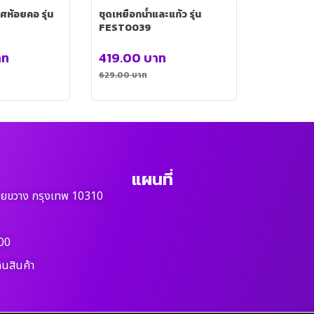
ศห้อยคอ รุ่น
ชุดเหยือกน้ำและแก้ว รุ่น
FEST0039
าท
419.00
บาท
629.00
บาท
แผนที่
วยขวาง กรุงเทพ 10310
00
ืนสินค้า