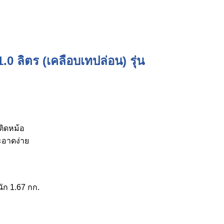
 ลิตร (เคลือบเทปล่อน) รุ่น
หม้อ
ดง่าย
ัก 1.67 กก.