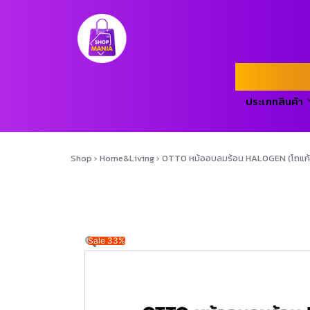
ประเภทสินค้า
Shop
›
Home&Living
›
OTTO หม้ออบลมร้อน HALOGEN (โถแก้ว)
Sale 33%