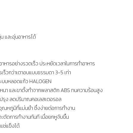
ุ๋น และอุ่นอาหารได้
ำอาหารอย่างรวดเร็ว ประหยัดเวลาในการทำอาหาร
รเร็วกว่าเตาอบแบบธรรมดา 3-5 เท่า
วยระบบหลอดแก้ว HALOGEN
งหนา และขาตั้งทำจากพลาสติก ABS ทนความร้อนสูง
การปรุง ลดปริมาณคอเลสเตอรอล
อุณหภูมิที่แม่นยำ ซึ่งง่ายต่อการทำงาน
จะตัดการทำงานทันที เมื่อยกหูจับขึ้น
ช่แข็งได้