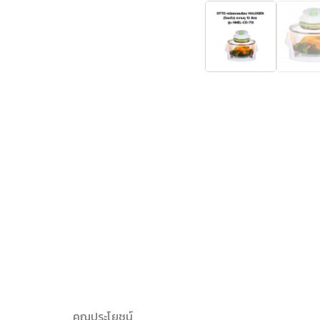
คุณประโยชน์