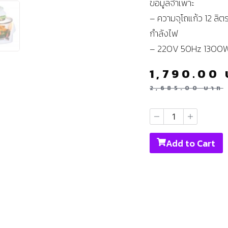
ข้อมูลจำเพาะ
– ความจุโถแก้ว 12 ลิต
กำลังไฟ
– 220V 50Hz 1300
1,790.00
2,685.00
บาท
Add to Cart