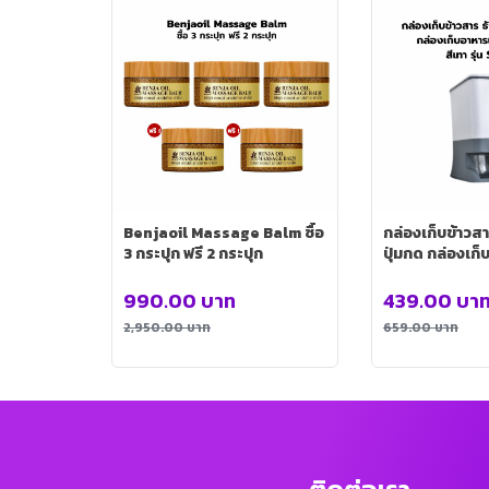
Benjaoil Massage Balm ซื้อ
กล่องเก็บข้าวส
3 กระปุก ฟรี 2 กระปุก
ปุ่มกด กล่องเก
แบบหนา สีเทา ร
990.00
บาท
439.00
บา
2,950.00
บาท
659.00
บาท