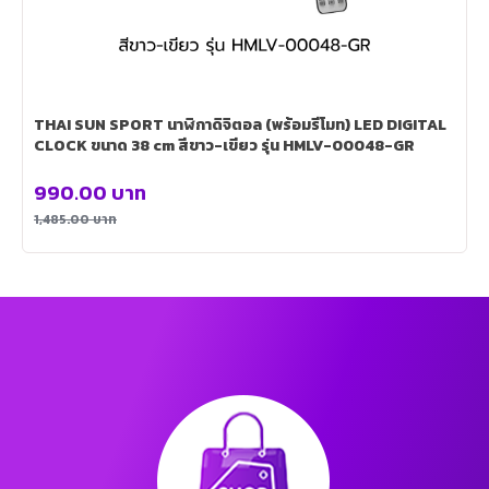
THAI SUN SPORT นาฬิกาดิจิตอล (พร้อมรีโมท) LED DIGITAL
CLOCK ขนาด 38 cm สีขาว-เขียว รุ่น HMLV-00048-GR
990.00
บาท
1,485.00
บาท