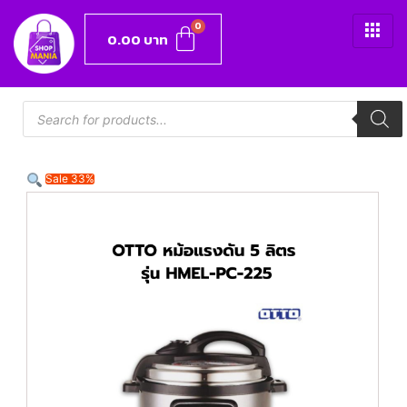
0.00
บาท
Sale 33%