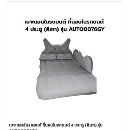
เบาะนอนในรถยนต์ ที่นอนในรถยนต์ 4 ประตู (สีเทา) รุ่น