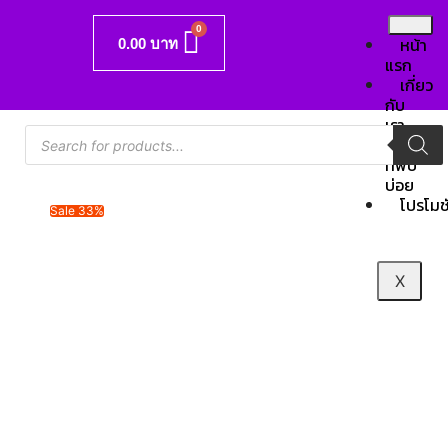
0.00
บาท
หน้า
แรก
เกี่ยว
กับ
เรา
คำถาม
ที่พบ
บ่อย
โปรโมช
Sale 33%
X