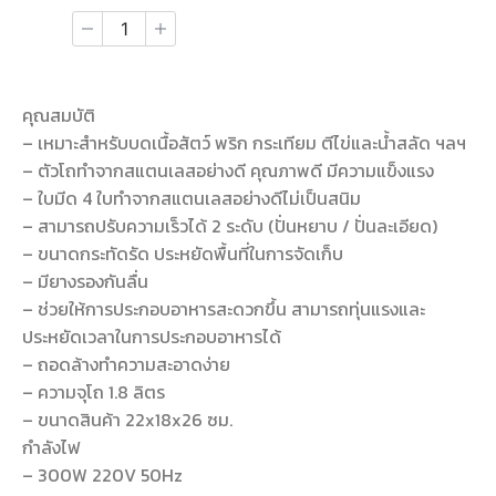
คุณสมบัติ
– เหมาะสำหรับบดเนื้อสัตว์ พริก กระเทียม ตีไข่และน้ำสลัด ฯลฯ
– ตัวโถทำจากสแตนเลสอย่างดี คุณภาพดี มีความแข็งแรง
– ใบมีด 4 ใบทำจากสแตนเลสอย่างดีไม่เป็นสนิม
– สามารถปรับความเร็วได้ 2 ระดับ (ปั่นหยาบ / ปั่นละเอียด)
– ขนาดกระทัดรัด ประหยัดพื้นที่ในการจัดเก็บ
– มียางรองกันลื่น
– ช่วยให้การประกอบอาหารสะดวกขึ้น สามารถทุ่นแรงและ
ประหยัดเวลาในการประกอบอาหารได้
– ถอดล้างทำความสะอาดง่าย
– ความจุโถ 1.8 ลิตร
– ขนาดสินค้า 22x18x26 ซม.
กำลังไฟ
– 300W 220V 50Hz