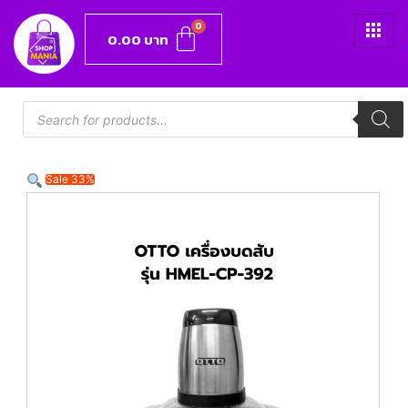
0.00
บาท
Sale 33%