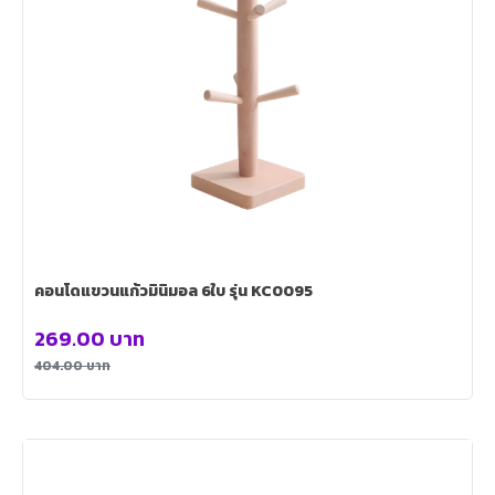
คอนโดแขวนแก้วมินิมอล 6ใบ รุ่น KC0095
269.00
บาท
404.00
บาท