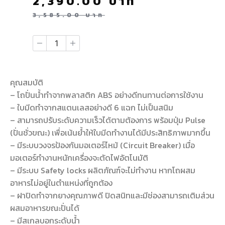
2,390.00
บาท
3,585.00
บาท
คุณสมบัติ
– โถปั่นน้ำทำจากพลาสติก ABS อย่างดีทนทานต่อการใช้งาน
– ใบมีดทำจากสแตนเลสอย่างดี 6 แฉก ไม่เป็นสนิม
– สามารถปรับระดับความเร็วได้ตามต้องการ พร้อมปุ่ม Pulse
(ปั่นชั่วขณะ) เพื่อเน้นย้ำให้ใบมีดทำงานได้มีประสิทธิภาพมากขึ้น
– มีระบบวงจรป้องกันมอเตอร์ไหม้ (Circuit Breaker) เมื่อ
มอเตอร์ทำงานหนักเครื่องจะตัดไฟอัตโนมัติ
– มีระบบ Safety locks ผลิตภัณฑ์จะไม่ทำงาน หากโถผสม
อาหารไม่อยู่ในตำแหน่งที่ถูกต้อง
– ฝาปิดทำจากยางคุณภาพดี ปิดสนิทและมีช่องสามารถเติมส่วน
ผสมอาหารขณะปั่นได้
– มีสเกลบอกระดับน้ำ