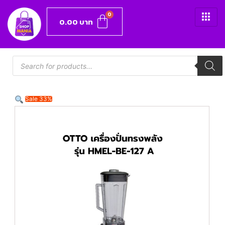
0.00
บาท
Sale 33%