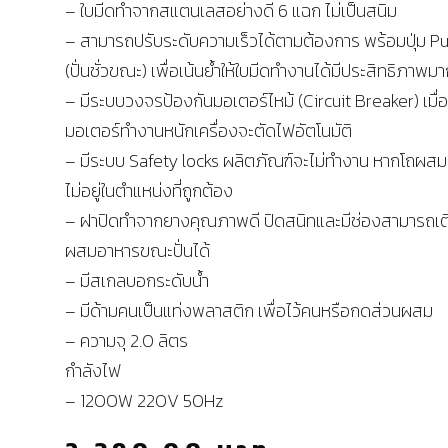
– ใบมีดทำจากสแตนเลสอย่างดี 6 แฉก ไม่เป็นสนิม
– สามารถปรับระดับความเร็วได้ตามต้องการ พร้อมปุ่ม P
(ปั่นชั่วขณะ) เพื่อเน้นย้ำให้ใบมีดทำงานได้มีประสิทธิภาพมา
– มีระบบวงจรป้องกันมอเตอร์ไหม้ (Circuit Breaker) เมื่อ
มอเตอร์ทำงานหนักเครื่องจะตัดไฟอัตโนมัติ
– มีระบบ Safety locks ผลิตภัณฑ์จะไม่ทำงาน หากโถผส
ไม่อยู่ในตำแหน่งที่ถูกต้อง
– ฝาปิดทำจากยางคุณภาพดี ปิดสนิทและมีช่องสามารถเต
ผสมอาหารขณะปั่นได้
– มีสเกลบอกระดับน้ำ
– มีด้ามคนเป็นแท่งพลาสติก เพื่อไว้คนหรือกดส่วนผสม
– ความจุ 2.0 ลิตร
กำลังไฟ
– 1200W 220V 50Hz