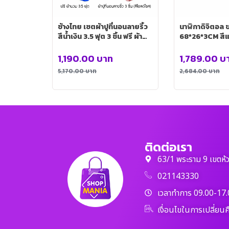
ช้างไทย เซตผ้าปูที่นอนลายริ้ว
นาฬิกาดิจิตอล 
สีน้ำเงิน 3.5 ฟุต 3 ชิ้น ฟรี ผ้า
68*26*3CM สีแ
นวม 3.5 ฟุต+ผ้าปูที่นอนลายริ้ว
00012RD
3 ชิ้น (สีโอลด์โรส)
1,190.00
บาท
1,789.00
บ
5,170.00
บาท
2,684.00
บาท
ติดต่อเรา
63/1 พระราม 9 เขตห้
021143330
เวลาทำการ 09.00-17.
เงื่อนไขในการเปลี่ยนค