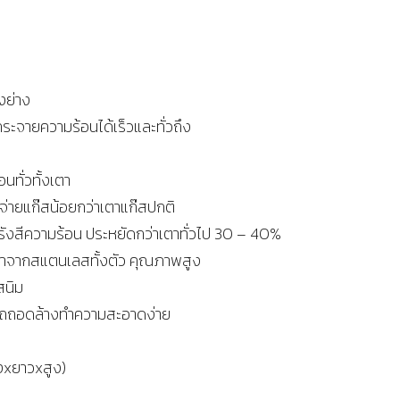
งย่าง
กระจายความร้อนได้เร็วและทั่วถึง
ทั่วทั้งเตา
จ่ายแก๊สน้อยกว่าเตาแก๊สปกติ
รังสีความร้อน ประหยัดกว่าเตาทั่วไป 30 – 40%
ทำจากสแตนเลสทั้งตัว คุณภาพสูง
สนิม
รถถอดล้างทำความสะอาดง่าย
างxยาวxสูง)