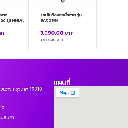
ขนาด
รถเข็นวีลแชร์นั่งถ่าย รุ่น
ดง รุ่น HMLV-
BACOMM
าท
3,990.00
บาท
5,985.00
บาท
แผนที่
วยขวาง กรุงเทพ 10310
00
ืนสินค้า