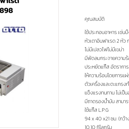
คุณสมบัติ
ใช้ประกอบอาหาร เช่นปิ้
หัวเตาอินฟาเรด 2 หัว 
ไม่มีเปลวไฟไม่มีเขม่า
มีพัดลมกระจายความร้อน
ประหยัดแก๊ส อัตราการ
ให้ความร้อนโดยการแผ่
ตัวเครื่องและตะแกรง
แข็งแรงทนทาน ไม่เป็น
มีถาดรองน้ำมัน สามา
ใช้แก๊ส L.P.G
94 x 40 x21 ซม. (กว้
10.10 กิโลกรัม