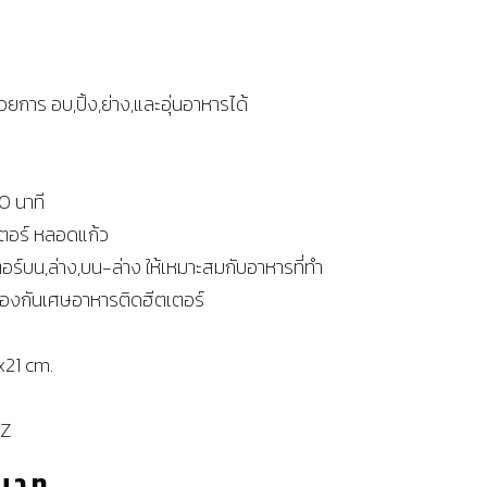
การ อบ,ปิ้ง,ย่าง,และอุ่นอาหารได้
0 นาที
เตอร์ หลอดแก้ว
อร์บน,ล่าง,บน-ล่าง ให้เหมาะสมกับอาหารที่ทำ
้องกันเศษอาหารติดฮีตเตอร์
x21 cm.
HZ
บาท