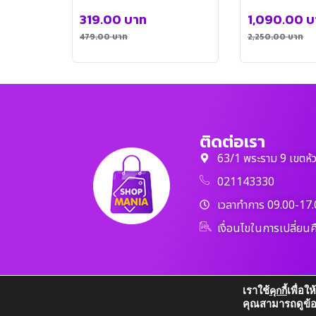
CP0047
ตัว ฟรี 2 ตัว
319.00
บาท
1,090.00
บ
479.00
บาท
2,250.00
บาท
ติดต่อเรา
63/1 พระราม 9 เขตห้
021143330
เวลาทำการ 09.00-17.
เงื่อนไขในการเปลี่ยนค
เราใช้
เพื่อใ
คุกกี้
คุณสามารถดูข้อมูล