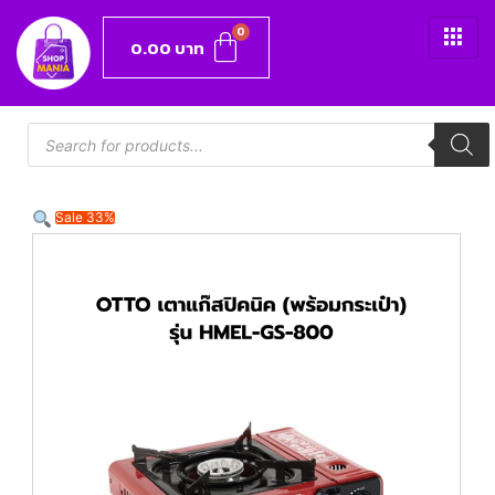
0.00
บาท
Sale 33%