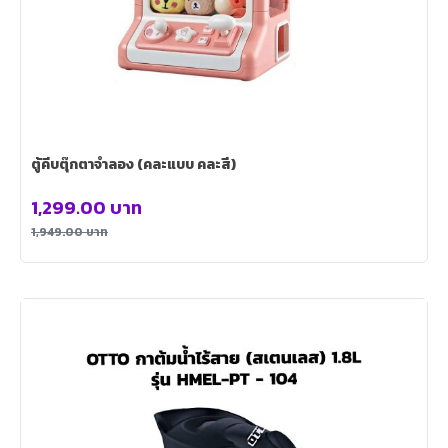
ตู้คีบตุ๊กตาจำลอง (คละแบบ คละสี)
1,299.00
บาท
1,949.00
บาท