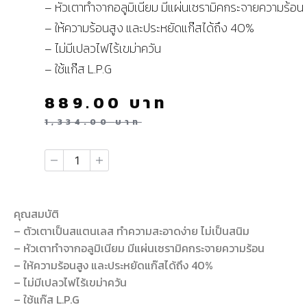
– หัวเตาทำจากอลูมิเนียม มีแผ่นเซรามิคกระจายความร้อน
– ให้ความร้อนสูง และประหยัดแก๊สได้ถึง 40%
– ไม่มีเปลวไฟไร้เขม่าควัน
– ใช้แก๊ส L.P.G
889.00
บาท
1,334.00
บาท
คุณสมบัติ
– ตัวเตาเป็นสแตนเลส ทำความสะอาดง่าย ไม่เป็นสนิม
– หัวเตาทำจากอลูมิเนียม มีแผ่นเซรามิคกระจายความร้อน
– ให้ความร้อนสูง และประหยัดแก๊สได้ถึง 40%
– ไม่มีเปลวไฟไร้เขม่าควัน
– ใช้แก๊ส L.P.G