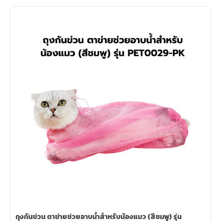
ถุงกันข่วน ตาข่ายช่วยอาบน้ำสำหรับน้องแมว (สีชมพู) รุ่น