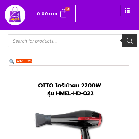
0.00
บาท
Sale 33%