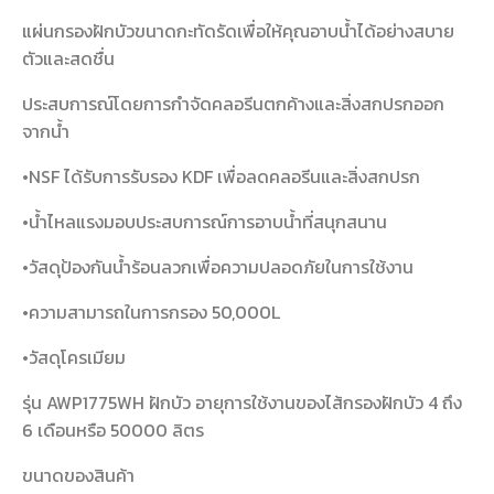
แผ่นกรองฝักบัวขนาดกะทัดรัดเพื่อให้คุณอาบน้ำได้อย่างสบาย
ตัวและสดชื่น
ประสบการณ์โดยการกำจัดคลอรีนตกค้างและสิ่งสกปรกออก
จากน้ำ
•NSF ได้รับการรับรอง KDF เพื่อลดคลอรีนและสิ่งสกปรก
•น้ำไหลแรงมอบประสบการณ์การอาบน้ำที่สนุกสนาน
•วัสดุป้องกันน้ำร้อนลวกเพื่อความปลอดภัยในการใช้งาน
•ความสามารถในการกรอง 50,000L
•วัสดุโครเมียม
รุ่น AWP1775WH ฝักบัว อายุการใช้งานของไส้กรองฝักบัว 4 ถึง
6 เดือนหรือ 50000 ลิตร
ขนาดของสินค้า