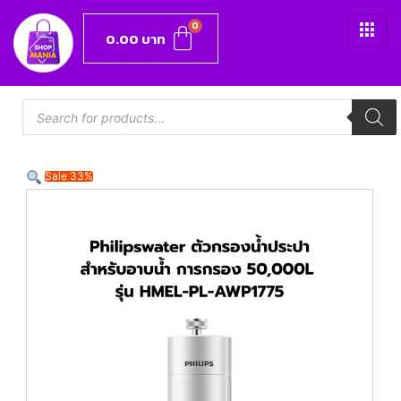
0.00
บาท
Sale 33%