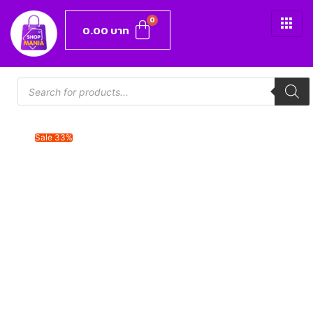
0.00
บาท
Sale 33%