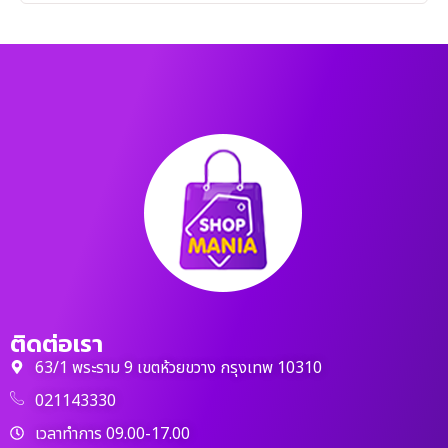
ติดต่อเรา
63/1 พระราม 9 เขตห้วยขวาง กรุงเทพ 10310
021143330
เวลาทำการ 09.00-17.00