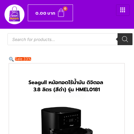
0.00
บาท
Sale 33%