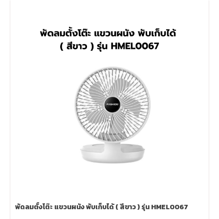
พัดลมตั้งโต๊ะ แขวนผนัง พับเก็บได้ ( สีขาว ) รุ่น HMEL0067