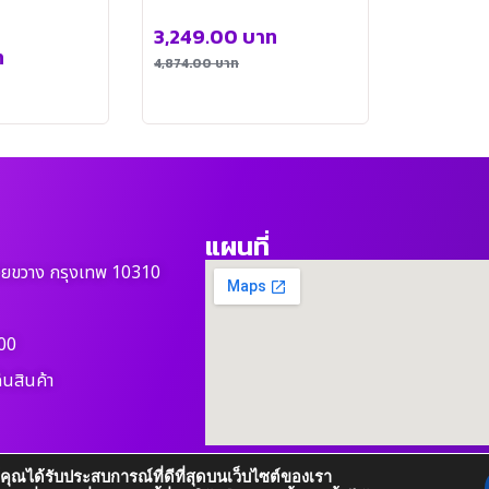
3,249.00
บาท
ท
4,874.00
บาท
แผนที่
วยขวาง กรุงเทพ 10310
00
ืนสินค้า
ห้คุณได้รับประสบการณ์ที่ดีที่สุดบนเว็บไซต์ของเรา