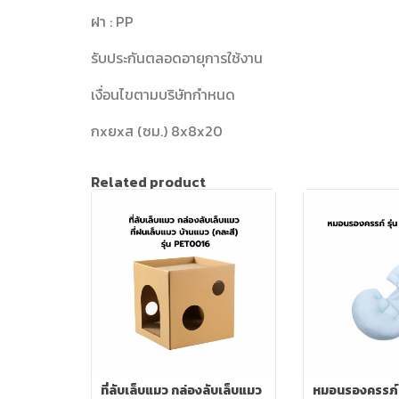
ฝา : PP
รับประกันตลอดอายุการใช้งาน
เงื่อนไขตามบริษัทกำหนด
กxยxส (ซม.) 8x8x20
Related product
ที่ลับเล็บแมว กล่องลับเล็บแมว
หมอนรองครรภ์ 