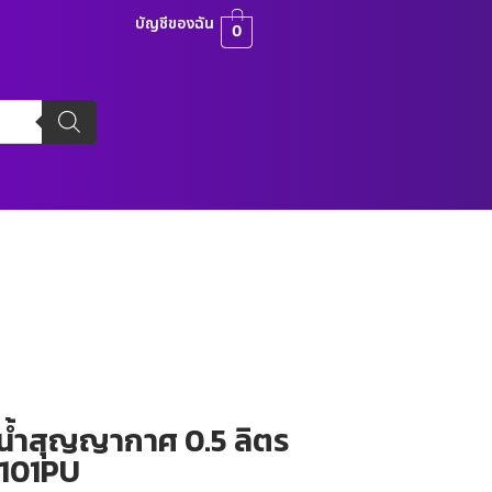
บัญชีของฉัน
0
วน้ำสุญญากาศ 0.5 ลิตร
C0101PU