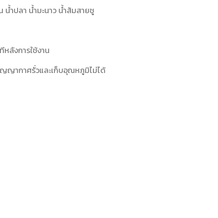
่น น้ำปลา น้ำมะนาว น้ำส้มสายชู
ทีหลังการใช้งาน
ุญญากาศรั่วและเก็บอุณหภูมิไม่ได้