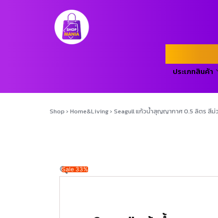
ประเภทสินค้า
Shop
›
Home&Living
›
Seagull แก้วน้ำสุญญากาศ 0.5 ลิตร สีม่
Sale 33%