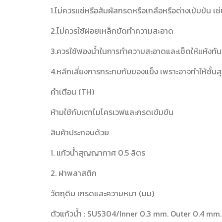
1.ไม่ควรแช่หรือสัมผัสกรดหรือเกลือหรือด่างเข้มข้น เช
2.ไม่ควรใช้ฝอยเหล็กขัดทำความสะอาด
3.ควรใช้ฟองน้ำในการทำความสะอาดและเช็ดให้แห้งทัน
4.หลีกเลี่ยงการกระทบกับของแข็ง เพราะอาจทำให้ชั้นส
คำเตือน (TH)
ห้ามใช้กับเตาไมโครเวฟและกรดเข้มข้น
สินค้าประกอบด้วย
1. แก้วน้ำสุญญากาศ 0.5 ลิตร
2. ฝาพลาสติก
วัตถุดิบ เกรดและความหนา (มม)
ตัวแก้วน้ำ : SUS304/Inner 0.3 mm. Outer 0.4 mm.