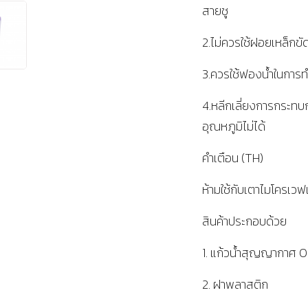
สายชู
2.ไม่ควรใช้ฝอยเหล็ก
3.ควรใช้ฟองน้ำในการท
4.หลีกเลี่ยงการกระทบ
อุณหภูมิไม่ได้
คำเตือน (TH)
ห้ามใช้กับเตาไมโครเว
สินค้าประกอบด้วย
1. แก้วน้ำสุญญากาศ 0
2. ฝาพลาสติก