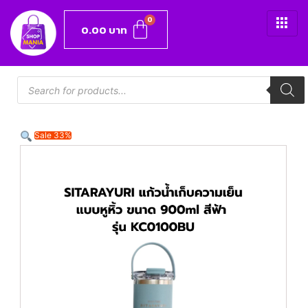
0.00
บาท
Sale 33%