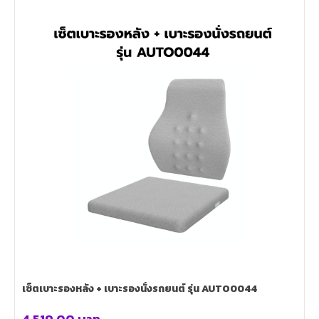
เซ็ตเบาะรองหลัง + เบาะรองนั่งรถยนต์ รุ่น AUTO0044