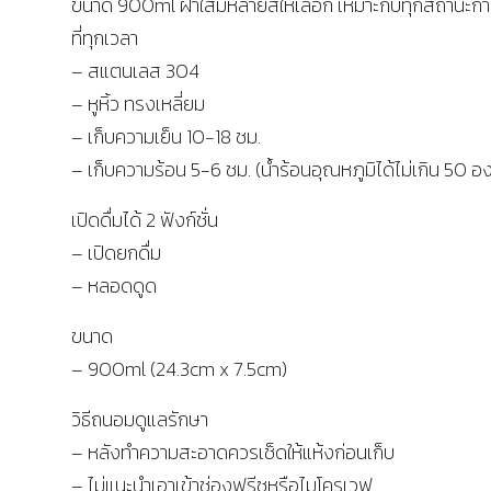
ขนาด 900ml ฝาใสมีหลายสีให้เลือก เหมาะกับทุกสถานะกา
ที่ทุกเวลา
– สแตนเลส 304
– หูหิ้ว ทรงเหลี่ยม
– เก็บความเย็น 10-18 ชม.
– เก็บความร้อน 5-6 ชม. (น้ำร้อนอุณหภูมิได้ไม่เกิน 50 อ
เปิดดื่มได้ 2 ฟังก์ชั่น
– เปิดยกดื่ม
– หลอดดูด
ขนาด
– 900ml (24.3cm x 7.5cm)
วิธีถนอมดูแลรักษา
– หลังทำความสะอาดควรเช็ดให้แห้งก่อนเก็บ
– ไม่แนะนำเอาเข้าช่องฟรีซหรือไมโครเวฟ