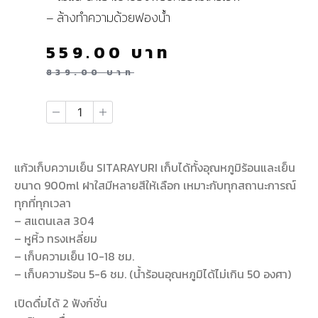
– ล้างทำความด้วยฟองน้ำ
559.00
บาท
839.00
บาท
แก้วเก็บความเย็น SITARAYURI เก็บได้ทั้งอุณหภูมิร้อนและเย็น
ขนาด 900ml ฝาใสมีหลายสีให้เลือก เหมาะกับทุกสถานะการณ์
ทุกที่ทุกเวลา
– สแตนเลส 304
– หูหิ้ว ทรงเหลี่ยม
– เก็บความเย็น 10-18 ชม.
– เก็บความร้อน 5-6 ชม. (น้ำร้อนอุณหภูมิได้ไม่เกิน 50 องศา)
เปิดดื่มได้ 2 ฟังก์ชั่น