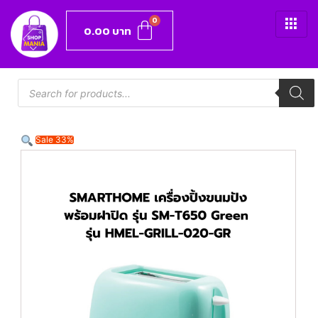
0.00
บาท
Sale 33%