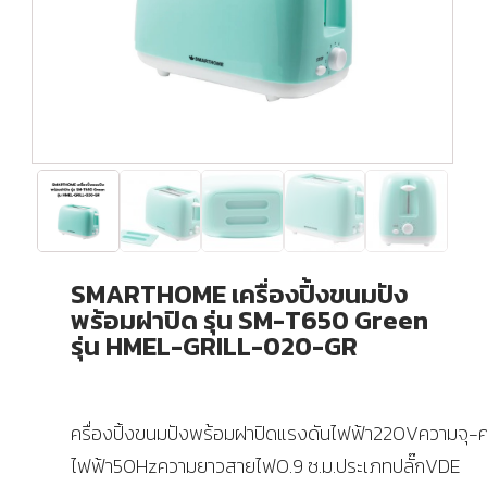
SMARTHOME เครื่องปิ้งขนมปัง
พร้อมฝาปิด รุ่น SM-T650 Green
รุ่น HMEL-GRILL-020-GR
ครื่องปิ้งขนมปังพร้อมฝาปิดแรงดันไฟฟ้า220Vความจุ-คว
ไฟฟ้า50Hzความยาวสายไฟ0.9 ซ.ม.ประเภทปลั๊กVDE