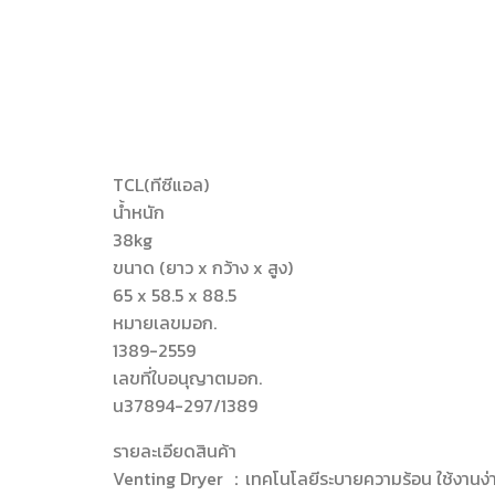
TCL(ทีซีแอล)
น้ำหนัก
38kg
ขนาด (ยาว x กว้าง x สูง)
65 x 58.5 x 88.5
หมายเลขมอก.
1389-2559
เลขที่ใบอนุญาตมอก.
น37894-297/1389
รายละเอียดสินค้า
Venting Dryer ：เทคโนโลยีระบายความร้อน ใช้งานง่า