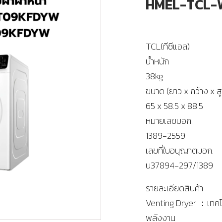
HMEL-TCL
TCL(ทีซีแอล)
น้ำหนัก
38kg
ขนาด (ยาว x กว้าง x ส
65 x 58.5 x 88.5
หมายเลขมอก.
1389-2559
เลขที่ใบอนุญาตมอก.
น37894-297/1389
รายละเอียดสินค้า
Venting Dryer ：เทคโน
พลังงาน