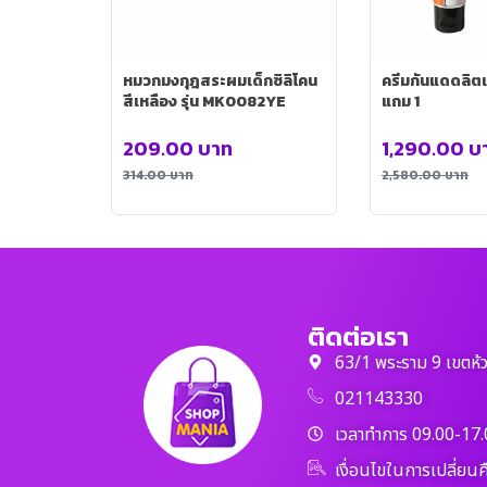
หมวกมงกุฎสระผมเด็กซิลิโคน
ครีมกันแดดลิตเต
สีเหลือง รุ่น MK0082YE
แถม 1
209.00
บาท
1,290.00
บ
314.00
บาท
2,580.00
บาท
ติดต่อเรา
63/1 พระราม 9 เขตห้
021143330
เวลาทำการ 09.00-17.
เงื่อนไขในการเปลี่ยนค