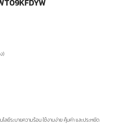
-WT09KFDYW
ูง)
โลยีระบายความร้อน ใช้งานง่าย คุ้มค่า และประหยัด