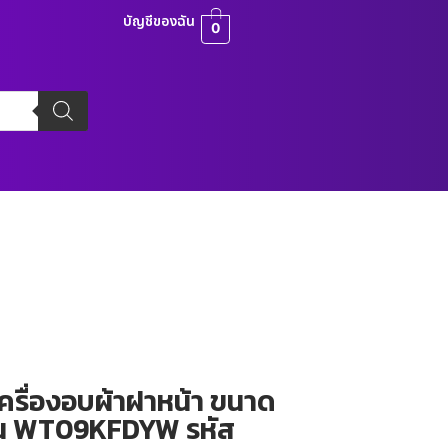
บัญชีของฉัน
0
ครื่องอบผ้าฝาหน้า ขนาด
รุ่น WT09KFDYW รหัส