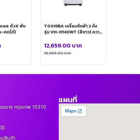
เลส ตัวX พับ
TOSHIBA เครื่องซักผ้า 2 ถัง
ืด-หดได้)
รุ่น VH-H140WT (สีขาว) ความ
จุ 13 กิโลกรัม
ท
12,659.00
บาท
18,989.00
บาท
แผนที่
วยขวาง กรุงเทพ 10310
00
ืนสินค้า