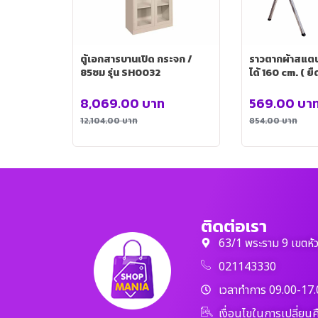
ตู้เอกสารบานเปิด กระจก /
ราวตากผ้าสแตน
85ซม รุ่น SH0032
ได้ 160 cm. ( ย
8,069.00
บาท
569.00
บา
12,104.00
บาท
854.00
บาท
ติดต่อเรา
63/1 พระราม 9 เขตห้
021143330
เวลาทำการ 09.00-17.
เงื่อนไขในการเปลี่ยนค