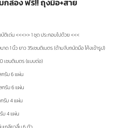
มกล่อง ฟรี!! ถุงมือ+สาย
ัติเด่น <<<>> 1 ชุด ประกอบไปด้วย <<<
นาด 1 นิ้ว ยาว 35เซนติเมตร (ด้ามจับถนัดมือ โค้งเข้ารูป)
0 เซนติเมตร (แบบต่อ)
ลกรัม 6 แผ่น
โลกรัม 6 แผ่น
ลกรัม 4 แผ่น
รัม 4 แผ่น
ันเกลียวลื่น 6 ตัว