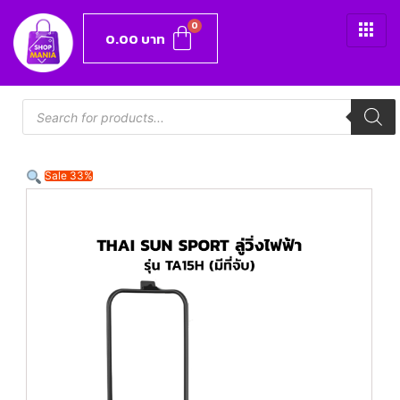
0.00
บาท
Sale 33%