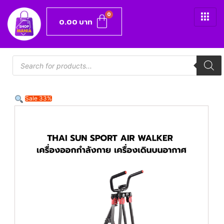
0.00
บาท
Sale 33%