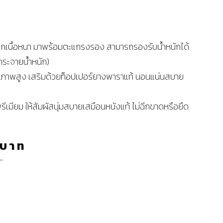
็กเนื้อหนา มาพร้อมตะแกรงรอง สามารถรองรับน้ำหนักได้
ระจายน้ำหนัก)
ุณภาพสูง เสริมด้วยท็อปเปอร์ยางพาราแท้ นอนแน่นสบาย
รีเมียม ให้สัมผัสนุ่มสบายเสมือนหนังแท้ ไม่ฉีกขาดหรือยืด
บาท
ท