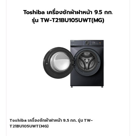
Toshiba เครื่องซักผ้าฝาหน้า 9.5 กก. รุ่น TW-
T21BU105UWT(MG)