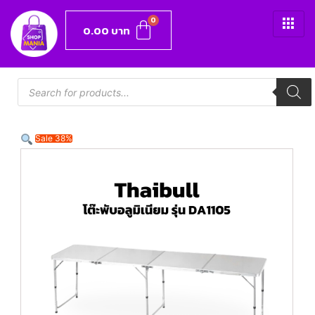
0.00
บาท
Sale 38%