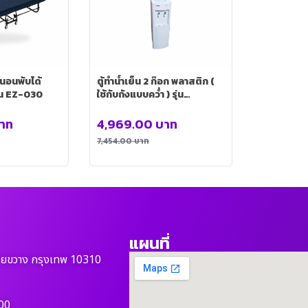
นอนพับได้
ตู้ทำน้ำเย็น 2 ก๊อก พลาสติก (
่น EZ-030
ใช้กับถังแบบคว่ำ ) รุ่น
HMEL0171
าท
4,969.00
บาท
7,454.00
บาท
แผนที่
วยขวาง กรุงเทพ 10310
00