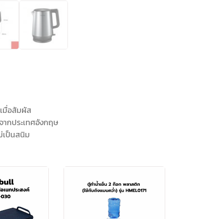
ื่อสัมผัส
ษจากประเทศอังกฤษ
่เป็นสนิม