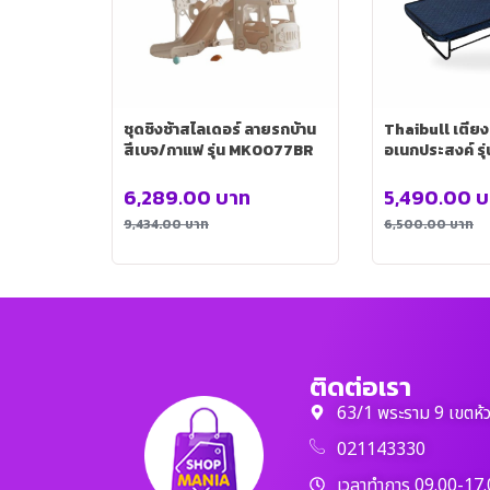
ชุดชิงช้าสไลเดอร์ ลายรถบ้าน
Thaibull เตียง
สีเบจ/กาแฟ รุ่น MK0077BR
อเนกประสงค์ รุ
6,289.00
บาท
5,490.00
บ
9,434.00
บาท
6,500.00
บาท
ติดต่อเรา
63/1 พระราม 9 เขตห้
021143330
เวลาทำการ 09.00-17.