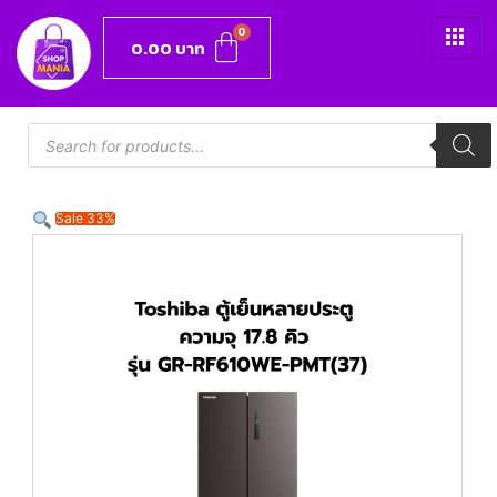
0.00
บาท
Sale 33%