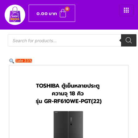
0.00
บาท
Sale 33%