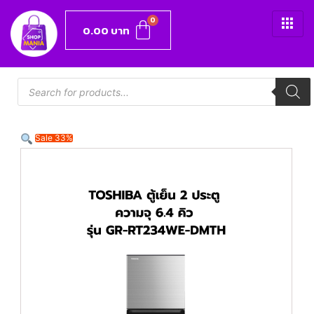
0.00
บาท
Sale 33%