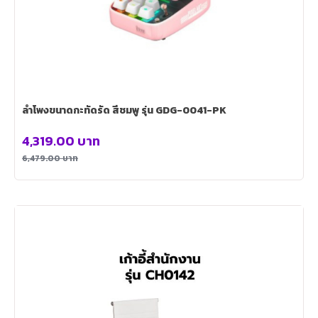
ลำโพงขนาดกะทัดรัด สีชมพู รุ่น GDG-0041-PK
4,319.00
บาท
6,479.00
บาท