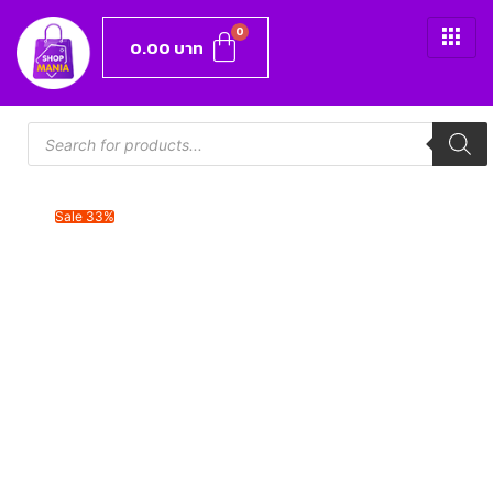
0.00
บาท
Sale 33%