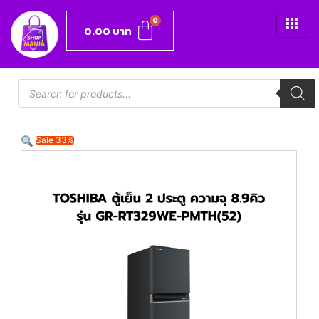
0.00
บาท
Sale 33%