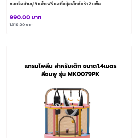
หอยจ๊อก้ามปู 3 แพ็ค ฟรี แฮกึ้นกุ้งเอ็กซ์ตร้า 2 แพ็ค
990.00
บาท
1,310.00
บาท