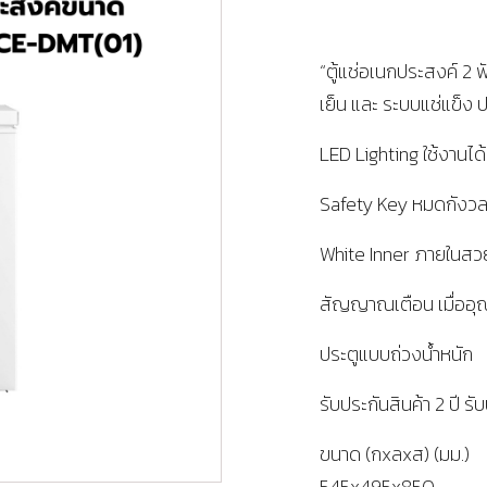
“ตู้แช่อเนกประสงค์ 2 ฟั
เย็น และ ระบบแช่แข็ง 
LED Lighting ใช้งานไ
Safety Key หมดกังว
White Inner ภายในสว
สัญญาณเตือน เมื่ออุณห
ประตูแบบถ่วงน้ำหนัก
รับประกันสินค้า 2 ปี ร
ขนาด (กxลxส) (มม.)
545x495x850