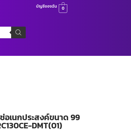
บัญชีของฉัน
0
แช่อเนกประสงค์ขนาด 99
R-RC130CE-DMT(01)