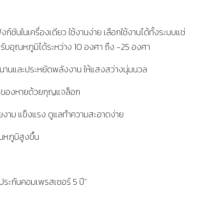
งก์ชันในเครื่องเดียว ใช้งานง่าย เลือกใช้งานได้ทั้งระบบแช่
ปรับอุณหภูมิได้ระหว่าง 10 องศา ถึง -25 องศา
ด้นานและประหยัดพลังงาน ให้แสงสว่างนุ่มนวล
ลของหายด้วยกุญแจล็อก
ยงาม แข็งแรง ดูแลทำความสะอาดง่าย
ภูมิสูงขึ้น
ับประกันคอมเพรสเซอร์ 5 ปี”