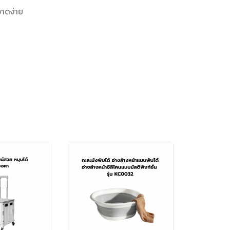
าดง่าย