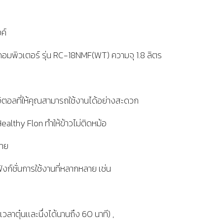
ค์
อมพิวเตอร์ รุ่น RC-18NMF(WT) ความจุ 1.8 ลิตร
จิตอลที่ให้คุณสามารถใช้งานได้อย่างสะดวก
althy Flon ทำให้ข้าวไม่ติดหม้อ
่าย
งก์ชั่นการใช้งานที่หลากหลาย เช่น
งเวลาตุ๋นเเละนึ่งได้นานถึง 60 นาที) ,