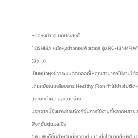
หม้อหุงข้าวอเนกประสงค์
TOSHIBA หม้อหุงข้าวคอมพิวเตอร์ รุ่น RC-18NMF(WT)
(สีขาว)
เป็นหม้อหุงข้าวระบบดิจิตอลที่ให้คุณสามารถใช้งานได
โดยหม้อในเคลือบสาร Healthy Flon ทำให้ข้าวไม่ติดห
เเละยังทำความสะอาดง่าย
นอกจากนี้ยังมาพร้อมฟังก์ชั่นการใช้งานที่หลากหลาย 
ฟังก์ชั่นตุ๋นและนึ่ง
(เพิ่มฟังค์ชั่นสำหรับตั้งเวลาตุ๋นเเละนึ่งได้นานถึง 60 นา