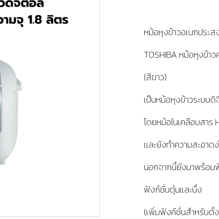
หม้อหุงข้าวอเนกประสง
TOSHIBA หม้อหุงข้าวค
(สีขาว)
เป็นหม้อหุงข้าวระบบดิ
โดยหม้อในเคลือบสาร He
เเละยังทำความสะอาดง
นอกจากนี้ยังมาพร้อมฟั
ฟังก์ชั่นตุ๋นและนึ่ง
(เพิ่มฟังค์ชั่นสำหรับตั้