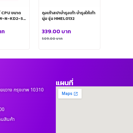
ร์ CPU ขนาด
ถุงเท้าสปาบำรุงเท้า บำรุงให้เท้า
TFW-N-KD2-S-
นุ่ม รุ่น HMEL0132
าท
339.00
บาท
509.00
บาท
แผนที่
วยขวาง กรุงเทพ 10310
00
ืนสินค้า