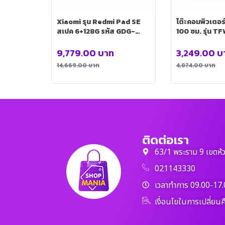
Xiaomi รุน Redmi Pad SE
โต๊ะคอมพิวเตอ
สเปค 6+128G รหัส GDG-
100 ซม. รุ่น 
0093
01-100
9,779.00
บาท
3,249.00
บ
14,669.00
บาท
4,874.00
บาท
ติดต่อเรา
63/1 พระราม 9 เขตห้
021143330
เวลาทำการ 09.00-17.
เงื่อนไขในการเปลี่ยนค