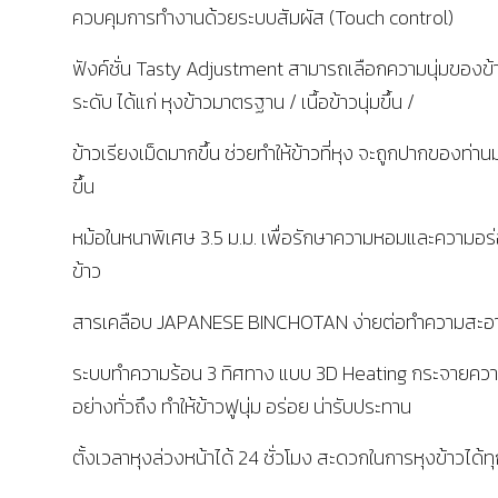
ควบคุมการทำงานด้วยระบบสัมผัส (Touch control)
ฟังค์ชั่น Tasty Adjustment สามารถเลือกความนุ่มของข้า
ระดับ ได้แก่ หุงข้าวมาตรฐาน / เนื้อข้าวนุ่มขึ้น /
ข้าวเรียงเม็ดมากขึ้น ช่วยทำให้ข้าวที่หุง จะถูกปากของท่าน
ขึ้น
หม้อในหนาพิเศษ 3.5 ม.ม. เพื่อรักษาความหอมและความอ
ข้าว
สารเคลือบ JAPANESE BINCHOTAN ง่ายต่อทำความสะอ
ระบบทำความร้อน 3 ทิศทาง แบบ 3D Heating กระจายควา
อย่างทั่วถึง ทำให้ข้าวฟูนุ่ม อร่อย น่ารับประทาน
ตั้งเวลาหุงล่วงหน้าได้ 24 ชั่วโมง สะดวกในการหุงข้าวได้ท