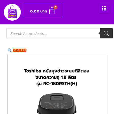
0.00
บาท
Sale 33%