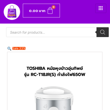
0.00
บาท
Sale 33%