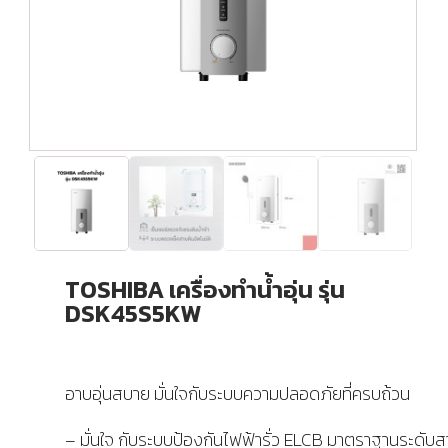
TOSHIBA เครื่องทำน้ำอุ่น รุ่น
DSK45S5KW
อาบอุ่นสบาย มั่นใจกับระบบความปลอดภัยที่ครบถ้วน
– มั่นใจ กับระบบป้องกันไฟฟ้ารั่ว ELCB มาตราฐานระดับ