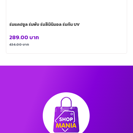
ร่มแคปซูล ร่มพับ ร่มสีมินิมอล ร่มกัน UV
289.00
บาท
434.00
บาท