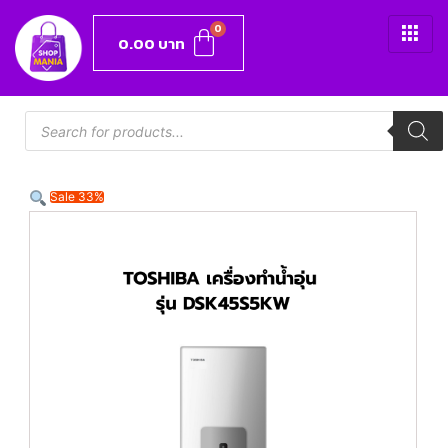
0.00
บาท
Sale 33%