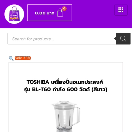
0.00
บาท
Sale 33%