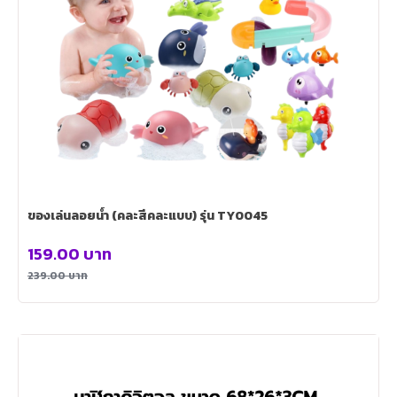
ของเล่นลอยน้ำ (คละสีคละแบบ) รุ่น TY0045
159.00
บาท
239.00
บาท