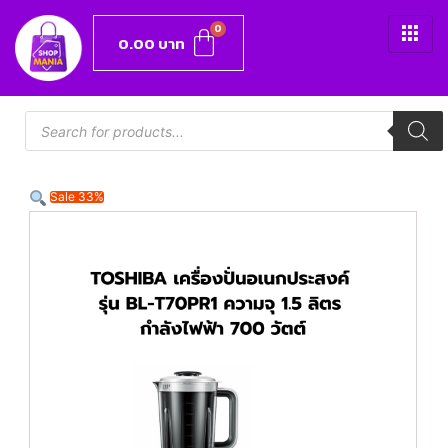
0.00
บาท
Sale 33%