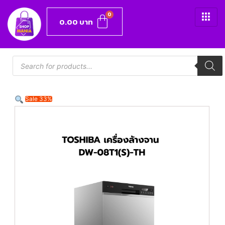
0.00
บาท
Sale 33%