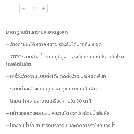
มาตรฐานด้านความสะอาดสูงสุด
– ล้างภาชนะได้หลากหลาย รองรับได้มากถึง 8 ชุด
– 70°C ระบบล้างน้ำอุณหภูมิสูง ตรวจจับคราบสกปรก เชื้อโรค
โดยอัตโนมัติ
– เครื่องล้างจานแบบตั้งโต๊ะ ติดตั้งง่าย ประหยัดพื้นที่
– ระบบน้ำชะล้างแบบนุ่มนวล ดูแลภาชนะเป็นพิเศษ
– โหมดทำความสะอาดเครื่อง ภายใน 50 นาที
– หน้าจอแสดงผล LED สั่งงานได้รวดเร็วด้วยนิ้วสัมผัส
– ป้องกันน้ำรั่ว สามารถตรวจจับ และตัดการรั่วไหลของน้ำ