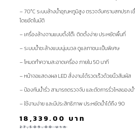
– 70°C ระบบล้างน้ำอุณหภูมิสูง ตรวจจับคราบสกปรก เชื
โดยอัตโนมัติ
– เครื่องล้างจานแบบตั้งโต๊ะ ติดตั้งง่าย ประหยัดพื้นที่
– ระบบน้ำชะล้างแบบนุ่มนวล ดูแลภาชนะเป็นพิเศษ
– โหมดทำความสะอาดเครื่อง ภายใน 50 นาที
– หน้าจอแสดงผล LED สั่งงานได้รวดเร็วด้วยนิ้วสัมผัส
– ป้องกันน้ำรั่ว สามารถตรวจจับ และตัดการรั่วไหลของน้
– ใช้งานง่าย และมีประสิทธิภาพ ประหยัดน้ำได้ถึง 90
18,339.00
บาท
27,509.00
บาท