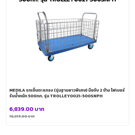
MEDILA รถเข็นตะแกรง (รุ่นฐานยาวพิเศษ) มือจับ 2 ข้าง ไฟเบอร์
รับน้ำหนัก 500กก. รุ่น TROLLEY0021-500SNPH
6,839.00
บาท
10,259.00
บาท