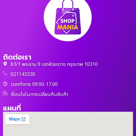
ติดต่อเรา
63/1 พระราม 9 เขตห้วยขวาง กรุงเทพ 10310
021143330
เวลาทำการ 09.00-17.00
เงื่อนไขในการเปลี่ยนคืนสินค้า
แผนที่