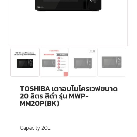
TOSHIBA เตาอบไมโครเวฟขนาด
20 ลิตร สีดำ รุ่น MWP-
MM20P(BK)
Capacity 20L