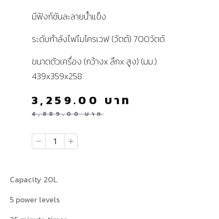
มีฟังก์ชันละลายน้ำแข็ง
ระดับกำลังไฟไมโครเวฟ (วัตต์) 700วัตต์
ขนาดตัวเครื่อง (กว้างx ลึกx สูง) (มม.)
439x359x258
3,259.00
บาท
4,889.00
บาท
Capacity 20L
5 power levels