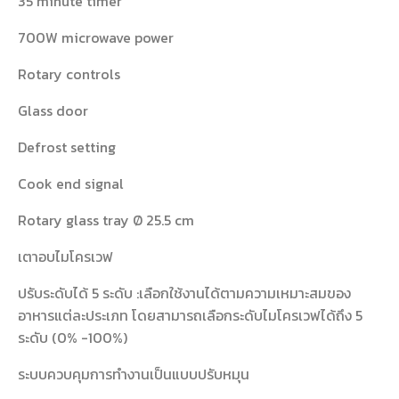
35 minute timer
700W microwave power
Rotary controls
Glass door
Defrost setting
Cook end signal
Rotary glass tray Ø 25.5 cm
เตาอบไมโครเวฟ
ปรับระดับได้ 5 ระดับ :เลือกใช้งานได้ตามความเหมาะสมของ
อาหารแต่ละประเภท โดยสามารถเลือกระดับไมโครเวฟได้ถึง 5
ระดับ (0% -100%)
ระบบควบคุมการทำงานเป็นแบบปรับหมุน