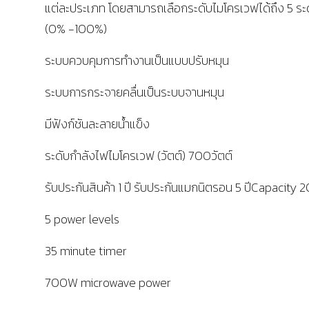
แต่ละประเภท โดยสามารถเลือกระดับไมโครเวฟได้ถึง 5 ระ
(0% -100%)
ระบบควบคุมการทำงานเป็นแบบปรับหมุน
ระบบการกระจายคลื่นเป็นระบบจานหมุน
มีฟังก์ชันละลายน้ำแข็ง
ระดับกำลังไฟไมโครเวฟ (วัตต์) 700วัตต์
รับประกันสินค้า 1 ปี รับประกันแมกนิตรอน 5 ปีCapacity 
5 power levels
35 minute timer
700W microwave power