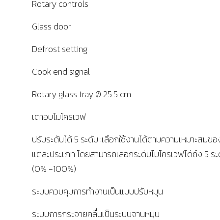
Rotary controls
Glass door
Defrost setting
Cook end signal
Rotary glass tray Ø 25.5 cm
เตาอบไมโครเวฟ
ปรับระดับได้ 5 ระดับ :เลือกใช้งานได้ตามความเหมาะสมข
แต่ละประเภท โดยสามารถเลือกระดับไมโครเวฟได้ถึง 5 ระ
(0% -100%)
ระบบควบคุมการทำงานเป็นแบบปรับหมุน
ระบบการกระจายคลื่นเป็นระบบจานหมุน