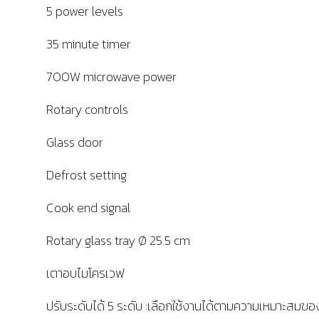
5 power levels
35 minute timer
700W microwave power
Rotary controls
Glass door
Defrost setting
Cook end signal
Rotary glass tray Ø 25.5 cm
เตาอบไมโครเวฟ
ปรับระดับได้ 5 ระดับ :เลือกใช้งานได้ตามความเหมาะสมข