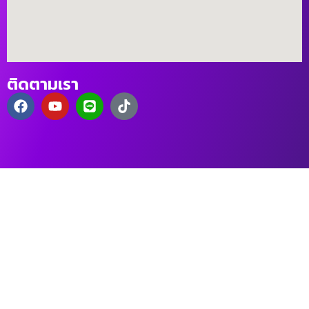
ติดตามเรา