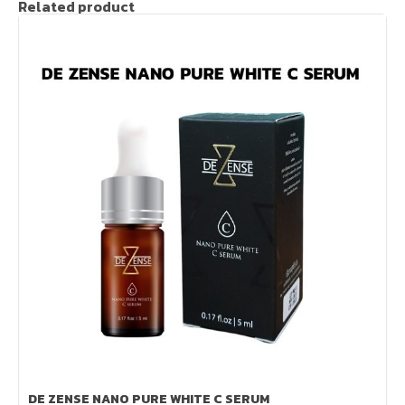
Related product
DE ZENSE NANO PURE WHITE C SERUM