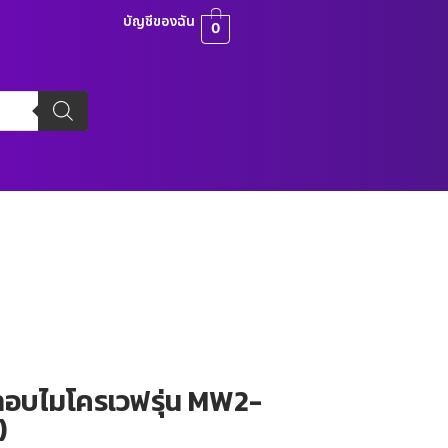
บัญชีของฉัน
0
อบไมโครเวฟรุ่น MW2-
)