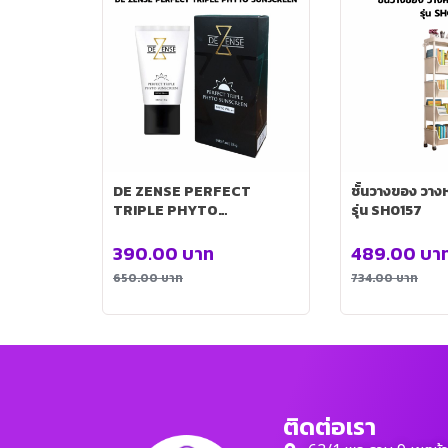
DE ZENSE PERFECT
ชั้นวางของ วางห
TRIPLE PHYTO
รุ่น SH0157
SUNSCREEN (กล่องมี 10
แคปซูล)
390.00
บาท
489.00
บา
650.00
บาท
734.00
บาท
ติดต่อเรา