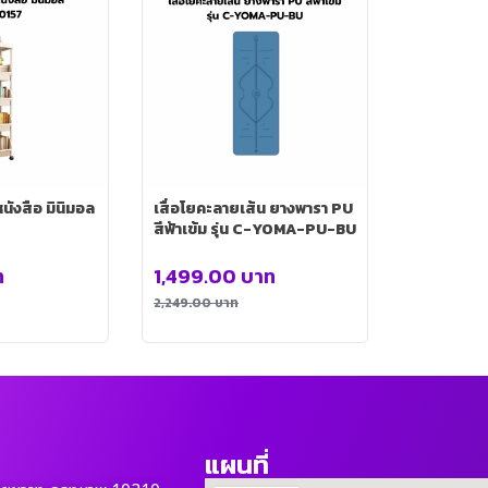
นังสือ มินิมอล
เสื่อโยคะลายเส้น ยางพารา PU
สีฟ้าเข้ม รุ่น C-YOMA-PU-BU
ท
1,499.00
บาท
2,249.00
บาท
แผนที่