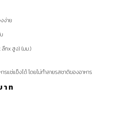
่องง่าย
ับ
 ลึกx สูง) (มม.)
หารแช่แข็งได้ โดยไม่ทำลายรสชาติของอาหาร
บาท