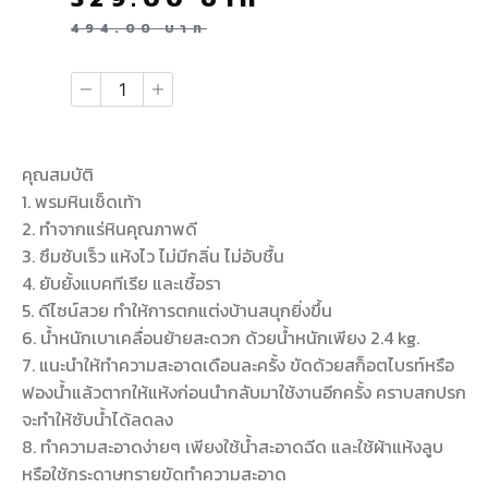
494.00
บาท
คุณสมบัติ
1. พรมหินเช็ดเท้า
2. ทำจากแร่หินคุณภาพดี
3. ซึมซับเร็ว แห้งไว ไม่มีกลิ่น ไม่อับชื้น
4. ยับยั้งแบคทีเรีย และเชื้อรา
5. ดีไซน์สวย ทำให้การตกแต่งบ้านสนุกยิ่งขึ้น
6. น้ำหนักเบาเคลื่อนย้ายสะดวก ด้วยน้ำหนักเพียง 2.4 kg.
7. แนะนำให้ทำความสะอาดเดือนละครั้ง ขัดด้วยสก็อตไบรท์หรือ
ฟองน้ำแล้วตากให้แห้งก่อนนำกลับมาใช้งานอีกครั้ง คราบสกปรก
จะทำให้ซับน้ำได้ลดลง
8. ทำความสะอาดง่ายๆ เพียงใช้น้ำสะอาดฉีด และใช้ผ้าแห้งลูบ
หรือใช้กระดาษทรายขัดทำความสะอาด