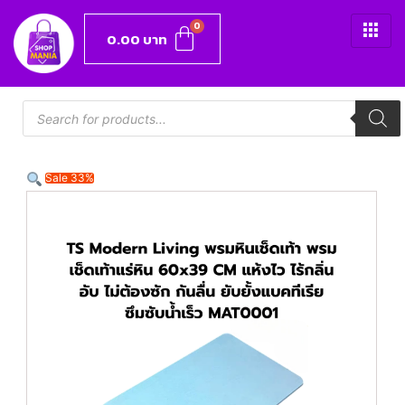
0.00
บาท
Sale 33%