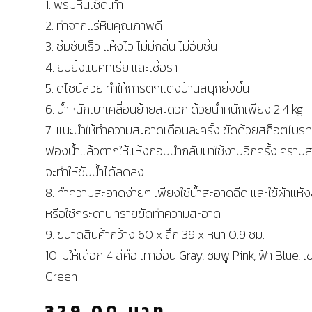
1. พรมหินเช็ดเท้า
2. ทำจากแร่หินคุณภาพดี
3. ซึมซับเร็ว แห้งไว ไม่มีกลิ่น ไม่อับชื้น
4. ยับยั้งแบคทีเรีย และเชื้อรา
5. ดีไซน์สวย ทำให้การตกแต่งบ้านสนุกยิ่งขึ้น
6. น้ำหนักเบาเคลื่อนย้ายสะดวก ด้วยน้ำหนักเพียง 2.4 kg.
7. แนะนำให้ทำความสะอาดเดือนละครั้ง ขัดด้วยสก็อตไบรท์
ฟองน้ำแล้วตากให้แห้งก่อนนำกลับมาใช้งานอีกครั้ง ครา
จะทำให้ซับน้ำได้ลดลง
8. ทำความสะอาดง่ายๆ เพียงใช้น้ำสะอาดฉีด และใช้ผ้าแห้ง
หรือใช้กระดาษทรายขัดทำความสะอาด
9. ขนาดสินค้ากว้าง 60 x ลึก 39 x หนา 0.9 ซม.
10. มีให้เลือก 4 สีคือ เทาอ่อน Gray, ชมพู Pink, ฟ้า Blue, เ
Green
329.00
บาท