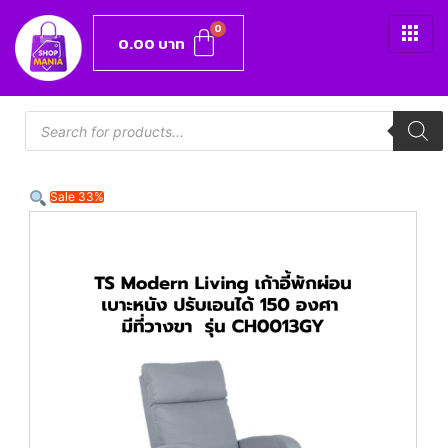
0.00
บาท
Sale 33%