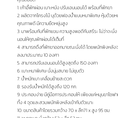
1. เก้าอี้พักผ่อน เบาะหนัง ปรับเอนนอนได้ พร้อมที่พักขา
2. ผลิตจากโครงไม้ บุด้วยฟองน้ำแบบหนาพิเศษ หุ้มด้วยห
คุณภาพดี มีความยืดหยุ่นสูง
3. มาพร้อมกับที่พักแขน ความสูงพอดีกับสรีระ ไม่ว่าจะนั่ง
นอนให้คุณพักผ่อนได้เต็มที่
4. สามารถดึงที่พักขาออกมาขณะนั่งได้ โดยพนักพิงหลัง
ลงมาประมาณ 10 องศา
5. สามารถปรับเอนนอนได้สูงสุดถึง 150 องศา
6. เบาะหนาพิเศษ นั่งนุ่มสบาย ไม่ยุบตัว
7. น้ำหนักเบา เคลื่อนย้ายสะดวก
8. รองรับน้ำหนักได้สูงถึง 120 กก.
9. ประกอบง่าย มีคู่มือการประกอบให้ เพียงแค่หมุนขาโซฟา
ทั้ง 4 จุดและสวมพนักพิงหลังเข้ากับตัวเบาะ
10. ขนาดสินค้าโดยรวมกว้าง 70 x ลึก71 x สูง 95 ซม.