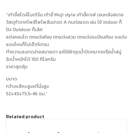
“เก้าอี้สไตล์โมเดิร์น เก้าอี้ Muji style เก้าอี้คาเฟ่ เอนหลังสบาย
วัสดุทำจากโพลีโพไพลีนเกรด A ทนต่อแดด ฝน ใช้ indoor ก็
ปัง Outdoor ก็เลิศ
แต่งคอนโด ตกแต่งห้อง ตกแต่งสวน ตกแต่งระเบียงห้อง จะแต่ง
แบบไหนก็ไม่เอ๊าท์เทรน
ทำความสะอาดง่ายสบายตา แค่ใช้ผ้าชุบน้ำบิดหมาดหรือน้ำสบู่
รับน้ำหนักได้ 150 กิโลกรัม
ราคาสุดคุ้ม
ขนาด
กว้างxลึกxสูงxที่นั่งสูง
52x43x75.5×46 ซม.”
Related product