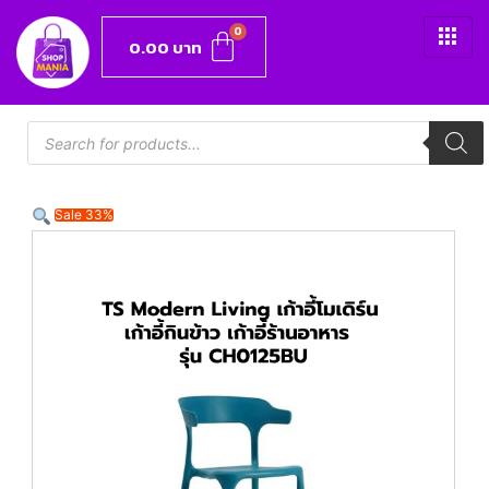
0.00
บาท
Sale 33%