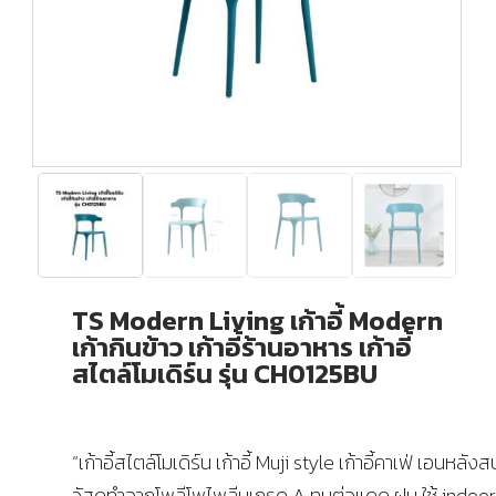
TS Modern Living เก้าอี้ Modern
เก้ากินข้าว เก้าอี้ร้านอาหาร เก้าอี้
สไตล์โมเดิร์น รุ่น CH0125BU
“เก้าอี้สไตล์โมเดิร์น เก้าอี้ Muji style เก้าอี้คาเฟ่ เอนหลัง
วัสดุทำจากโพลีโพไพลีนเกรด A ทนต่อแดด ฝน ใช้ indoor 