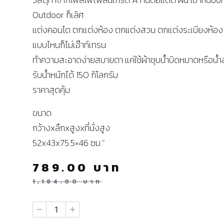
Outdoor ก็เลิศ
แต่งคอนโด ตกแต่งห้อง ตกแต่งสวน ตกแต่งระเบียงห้อง
แบบไหนก็ไม่เอ๊าท์เทรน
ทำความสะอาดง่ายสบายตา แค่ใช้ผ้าชุบน้ำบิดหมาดหรือน้ำส
รับน้ำหนักได้ 150 กิโลกรัม
ราคาสุดคุ้ม
ขนาด
กว้างxลึกxสูงxที่นั่งสูง
52x43x75.5×46 ซม.”
789.00
บาท
1,184.00
บาท