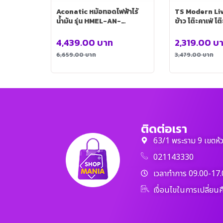
Aconatic หม้อทอดไฟฟ้าไร้
TS Modern Livi
น้ำมัน รุ่น HMEL-AN-
ข้าว โต๊ะคาเฟ่ โ
AFY6013
กว้าง 70cm รุ
4,439.00
บาท
2,319.00
บ
6,659.00
บาท
3,479.00
บาท
ติดต่อเรา
63/1 พระราม 9 เขตห้
021143330
เวลาทำการ 09.00-17.
เงื่อนไขในการเปลี่ยนค