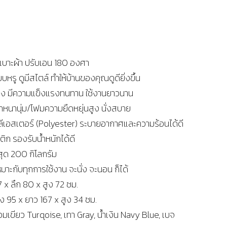
ง เบาะผ้า ปรับเอน 180 องศา
ยบหรู ดูมีสไตล์ ทำให้บ้านของคุณดูดียิ่งขึ้น
อแข็ง มีความแข็งแรงทนทาน ใช้งานยาวนาน
ำหนานุ่ม/โฟมความยืดหยุ่นสูง นั่งสบาย
พลีเอสเตอร์ (Polyester) ระบายอากาศและความร้อนได้ดี
ก รองรับน้ำหนักได้ดี
สุด 200 กิโลกรัม
หมาะกับทุกการใช้งาน จะนั่ง จะนอน ก็ได้
 x ลึก 80 x สูง 72 ซม.
ง 95 x ยาว 167 x สูง 34 ซม.
ฟ้าอมเขียว Turqoise, เทา Gray, น้ำเงิน Navy Blue, เบจ