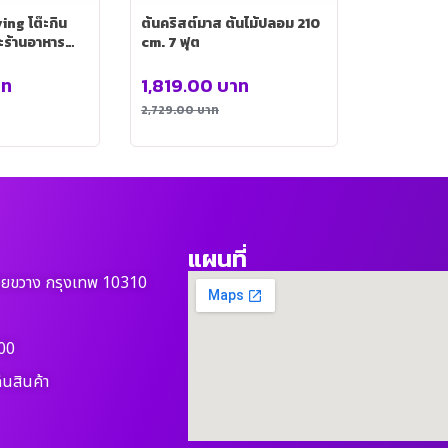
ng โต๊ะกิน
ต้นคริสต์มาส ต้นไม้ปลอม 210
ต๊ะร้านอาหาร
cm. 7 ฟุต
่น TA0012-70
าท
1,819.00
บาท
2,729.00
บาท
แผนที่
วยขวาง กรุงเทพ 10310
00
ืนสินค้า