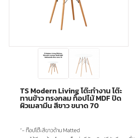
TS Modern Living โต๊ะทำงาน โต๊ะ
ทานข้าว ทรงกลม ท็อปไม้ MDF ปิด
ผิวเมลามีน สีขาว ขนาด 70
“- ท๊อปโต๊ะสีขาวด้าน Matted