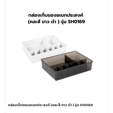
กล่องเก็บของอเนกประสงค์ (คละสี ขาว ดำ ) รุ่น SH0169