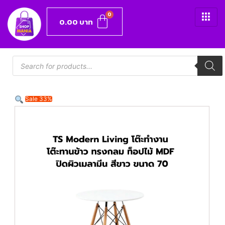
0.00
บาท
Sale 33%