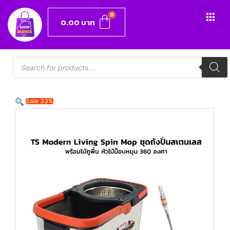
0.00
บาท
Sale 33%