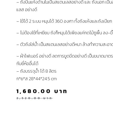
– ถังปั่นแห้งด้านในเป็นสแตนเลสอย่างดี และ ถังนอก เป็
แลส อย่างดี
– ใช้ได้ 2 ระบบ หมุนได้ 360 องศา ทั้งถังแห้งและถังเปียก
– ไม่ต้องใช้ที่เหยียบ ถังก็หมุนได้เพียงแค่กดไม้ถูพื้น ลง-ขึ
– ตัวถังใส่น้ำ เป็นสแตนเลสอย่างดีหนา ล้างทำความสะอา
– ผ้าไฟเบอร์ อย่างดี ลดการขูดขีดอย่างดี เป็นขนาดมาตร
กับยี่ห้ออื่นได้
– ถังบรรจุน้ำ ได้ 8 ลิตร
ก*ย*ส 28*44*24.5 cm
1,680.00
บาท
2,520.00
บาท