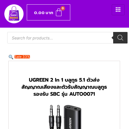
0.00
บาท
Sale 33%