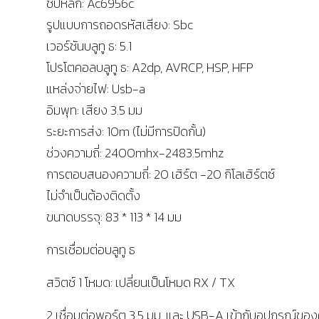
ชิปหลัก: Ac6956c
รูปแบบการถอดรหัสเสียง: Sbc
เวอร์ชันบลูทู ธ: 5.1
โปรโตคอลบลูทู ธ: A2dp, AVRCP, HSP, HFP
แหล่งจ่ายไฟ: Usb-a
อิมพุท: เสียง 3.5 มม
ระยะการส่ง: 10m (ไม่มีการปิดกั้น)
ช่วงความถี่: 2400mhx-2483.5mhz
การตอบสนองความถี่: 20 เฮิร์ต -20 กิโลเฮิร์ตซ์
ไม่จำเป็นต้องติดตั้ง
ขนาดบรรจุ: 83 * 113 * 14 มม
การเชื่อมต่อบลูทู ธ
สวิตช์ 1 โหมด: เปลี่ยนเป็นโหมด RX / TX
2 เชื่อมต่อพอร์ต 3.5 มม. และ USB-A เข้ากับอุปกรณ์ขอ