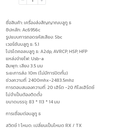
ชื่อสินค้า: เครื่องส่งสัญญาณบลูทู ธ
ชิปหลัก: Ac6956c
รูปแบบการถอดรหัสเสียง: Sbc
เวอร์ชันบลูทู ธ: 5.1
โปรโตคอลบลูทู ธ: A2dp, AVRCP, HSP, HFP
แหล่งจ่ายไฟ: Usb-a
อิมพุท: เสียง 3.5 มม
ระยะการส่ง: 10m (ไม่มีการปิดกั้น)
ช่วงความถี่: 2400mhx-2483.5mhz
การตอบสนองความถี่: 20 เฮิร์ต -20 กิโลเฮิร์ตซ์
ไม่จำเป็นต้องติดตั้ง
ขนาดบรรจุ: 83 * 113 * 14 มม
การเชื่อมต่อบลูทู ธ
สวิตช์ 1 โหมด: เปลี่ยนเป็นโหมด RX / TX