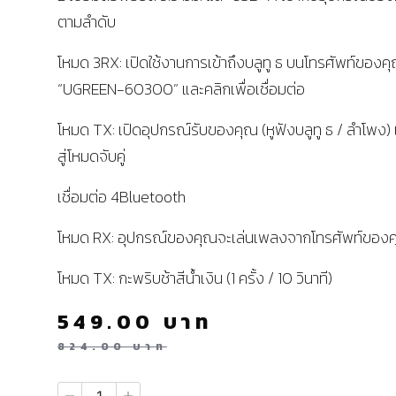
ตามลำดับ
โหมด 3RX: เปิดใช้งานการเข้าถึงบลูทู ธ บนโทรศัพท์ของค
“UGREEN-60300” และคลิกเพื่อเชื่อมต่อ
โหมด TX: เปิดอุปกรณ์รับของคุณ (หูฟังบลูทู ธ / ลำโพง) เพ
สู่โหมดจับคู่
เชื่อมต่อ 4Bluetooth
โหมด RX: อุปกรณ์ของคุณจะเล่นเพลงจากโทรศัพท์ของ
โหมด TX: กะพริบช้าสีน้ำเงิน (1 ครั้ง / 10 วินาที)
549.00
บาท
824.00
บาท