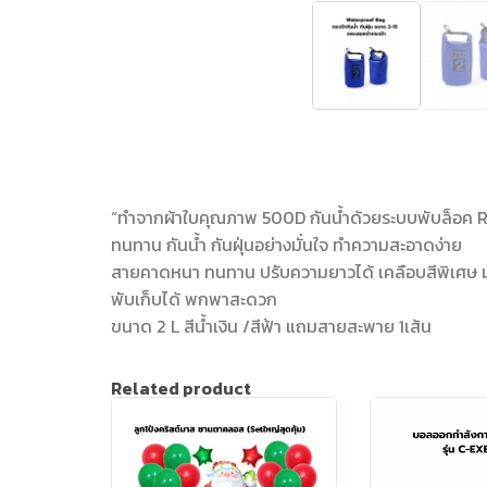
“ทำจากผ้าใบคุณภาพ 500D กันน้ำด้วยระบบพับล็อค
ทนทาน กันน้ำ กันฝุ่นอย่างมั่นใจ ทำความสะอาดง่าย
สายคาดหนา ทนทาน ปรับความยาวได้ เคลือบสีพิเศษ ม
พับเก็บได้ พกพาสะดวก
ขนาด 2 L สีน้ำเงิน /สีฟ้า แถมสายสะพาย 1เส้น
Related product