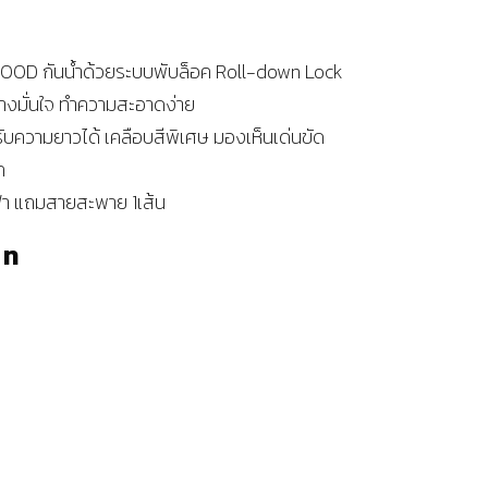
00D กันน้ำด้วยระบบพับล็อค Roll-down Lock
ย่างมั่นใจ ทำความสะอาดง่าย
ความยาวได้ เคลือบสีพิเศษ มองเห็นเด่นขัด
ก
ีฟ้า แถมสายสะพาย 1เส้น
าท