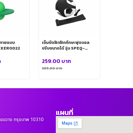
กกายแบบ
เข็มขัดฝึกฝึกทักษะฟุตบอล
-EXER0022
ปรับขนาดได้ รุ่น SPEQ-
BAL004
ท
259.00
บาท
389.00
บาท
แผนที่
วยขวาง กรุงเทพ 10310