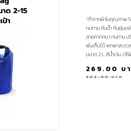
“ทำจากผ้าใบคุณภาพ 5
ทนทาน กันน้ำ กันฝุ่นอ
สายคาดหนา ทนทาน ปรับ
พับเก็บได้ พกพาสะดว
ขนาด 2 L สีน้ำเงิน /ส
269.00
บ
404.00
บาท