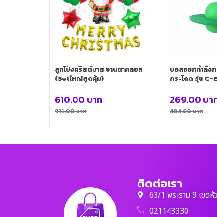
ลูกโป่งคริสต์มาส ซานตาคลอส
บอลออกกำลัง
(Setใหญ่สุดคุ้ม)
กระโดด รุ่น C
610.00
บาท
269.00
บา
915.00
บาท
404.00
บาท
ติดต่อเรา
63/1 พระราม 9 เขตห้
021143330