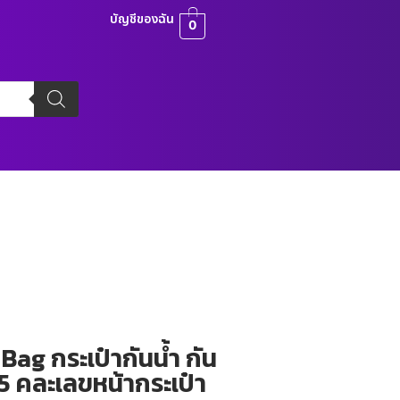
บัญชีของฉัน
0
ag กระเป๋ากันน้ำ กัน
15 คละเลขหน้ากระเป๋า