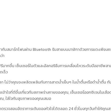
กากับสมาร์ทโฟนผ่าน Bluetooth รับสายบนนาฬิกาด้วยการแตะเพียงครั้
ว่า
กขึ้น เซ็นเซอร์ในตัวและอัลกอริธึมการเคลื่อนไหวระดับมืออาชีพสา
ดเร็ว
ม่ว่าคุณจะเพลิดเพลินกับการสาดน้ำเย็นๆ ในน้ำตื้นหรือดำน้ำตื้น กันน
ข้าใจที่ดีขึ้นเกี่ยวกับสภาพร่างกายของคุณ, เซ็นเซอร์ออกซิเจนในเล
ุณ, ใส่ใจกับสุขภาพของคุณเสมอ
รถตรวจสอบอัตราการเต้นของหัวใจได้ตลอด 24 ชั่วโมงทุกวันทำให้คุณ