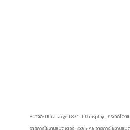
หน้าจอ: Ultra large 1.83″ LCD display , กระจกโค้งแ
อายุการใช้งานแบตเตอรี่: 289mAh อายุการใช้งานแบตเ