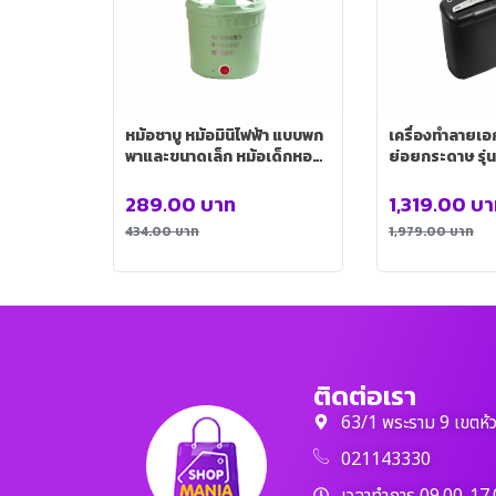
หม้อชาบู หม้อมินิไฟฟ้า แบบพก
เครื่องทำลายเอก
พาและขนาดเล็ก หม้อเด็กหอ
ย่อยกระดาษ รุ่
(สีเขีนว) รุ่น HMEL0059GR
00013
289.00
บาท
1,319.00
บา
434.00
บาท
1,979.00
บาท
ติดต่อเรา
63/1 พระราม 9 เขตห้
021143330