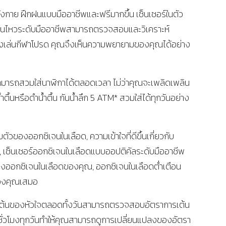
กาย ฝึกฝนแบบมืออาชีพและฟรีมากขึ้น เซ็นเซอร์ในตัว
่อนไหวระดับมืออาชีพสามารถตรวจสอบและวิเคราะห์
งเล่นกีฬาโปรด คุณจึงเห็นความพยายามของคุณได้อย่าง
มารถสวมใส่นาฬิกาได้ตลอดเวลา ไม่ว่าคุณจะเพลิดเพลิน
ำตื้นหรือดำน้ำตื้น กันน้ำลึก 5 ATM* สวมใส่ได้ทุกวันอย่าง
ัวของออกซิเจนในเลือด, ความเข้าใจที่ดีขึ้นเกี่ยวกับ
เซ็นเซอร์ออกซิเจนในเลือดแบบออปติคัลระดับมืออาชีพ
งออกซิเจนในเลือดของคุณ, ออกซิเจนในเลือดต่ำเตือน
ของคุณเสมอ
รเต้นของหัวใจตลอดทั้งวันสามารถตรวจสอบอัตราการเต้น
ั่วโมงทุกวันทำให้คุณสามารถดูการเปลี่ยนแปลงของอัตรา