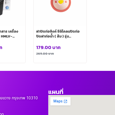
สาร เครื่อง
ฝาปิดท่อซิงค์ ซิลิโคลนปิดท่อ
น HMLV-
ปิดฝาท่อน้ำ ( ส้ม ) รุ่น
HMEL0106-OR
ท
179.00
บาท
269.00
บาท
แผนที่
วยขวาง กรุงเทพ 10310