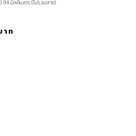
.94 มิลลิเมตร (ไม่รวมสาย)
บาท