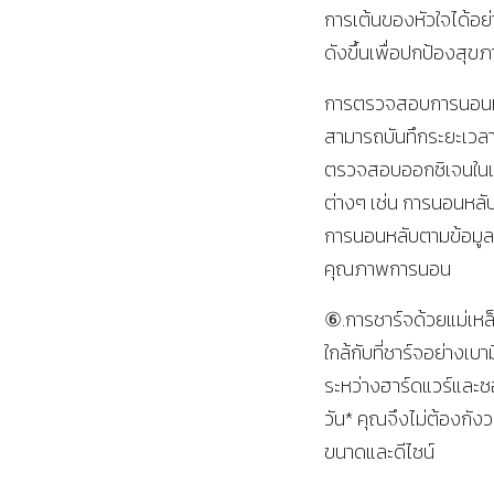
การเต้นของหัวใจได้อย่
ดังขึ้นเพื่อปกป้องส
การตรวจสอบการนอนห
สามารถบันทึกระยะเว
ตรวจสอบออกซิเจนในเลื
ต่างๆ เช่น การนอนหลั
การนอนหลับตามข้อมูล
คุณภาพการนอน
⑥.การชาร์จด้วยแม่เหล็
ใกล้กับที่ชาร์จอย่างเ
ระหว่างฮาร์ดแวร์และซอ
วัน* คุณจึงไม่ต้องกังว
ขนาดและดีไซน์