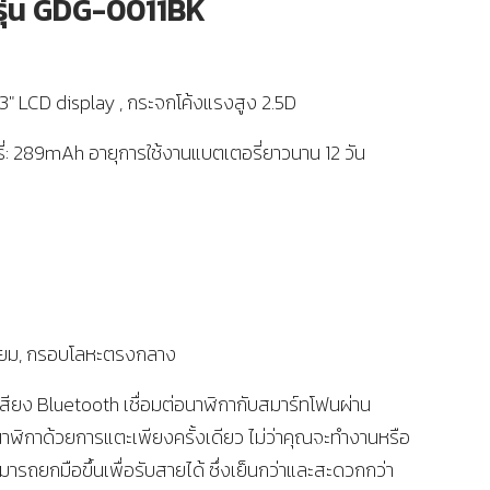
รุ่น GDG-0011BK
.83″ LCD display , กระจกโค้งแรงสูง 2.5D
ี่: 289mAh อายุการใช้งานแบตเตอรี่ยาวนาน 12 วัน
หลี่ยม, กรอบโลหะตรงกลาง
ียง Bluetooth เชื่อมต่อนาฬิกากับสมาร์ทโฟนผ่าน
ฬิกาด้วยการแตะเพียงครั้งเดียว ไม่ว่าคุณจะทำงานหรือ
รถยกมือขึ้นเพื่อรับสายได้ ซึ่งเย็นกว่าและสะดวกกว่า