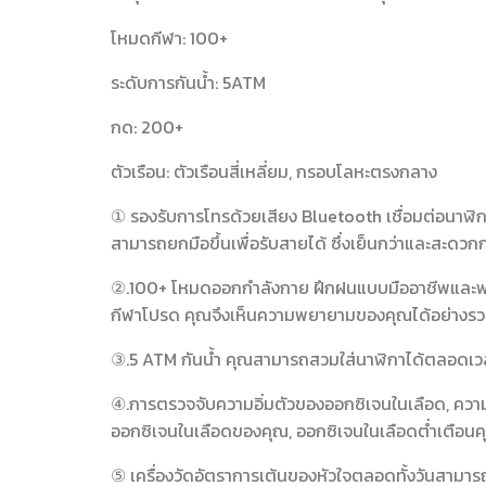
โหมดกีฬา: 100+
ระดับการกันน้ำ: 5ATM
กด: 200+
ตัวเรือน: ตัวเรือนสี่เหลี่ยม, กรอบโลหะตรงกลาง
① รองรับการโทรด้วยเสียง Bluetooth เชื่อมต่อนาฬิ
สามารถยกมือขึ้นเพื่อรับสายได้ ซึ่งเย็นกว่าและสะดวกก
②.100+ โหมดออกกำลังกาย ฝึกฝนแบบมืออาชีพและฟรีมา
กีฬาโปรด คุณจึงเห็นความพยายามของคุณได้อย่างรว
③.5 ATM กันน้ำ คุณสามารถสวมใส่นาฬิกาได้ตลอดเวลา ไ
④.การตรวจจับความอิ่มตัวของออกซิเจนในเลือด, ความเ
ออกซิเจนในเลือดของคุณ, ออกซิเจนในเลือดต่ำเตือนค
⑤ เครื่องวัดอัตราการเต้นของหัวใจตลอดทั้งวันสามา